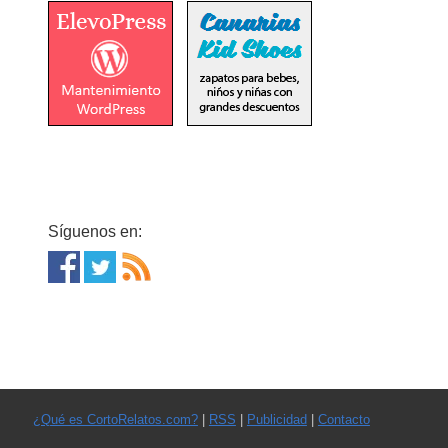
Síguenos en:
¿Qué es CortoRelatos.com?
|
RSS
|
Publicidad
|
Contacto