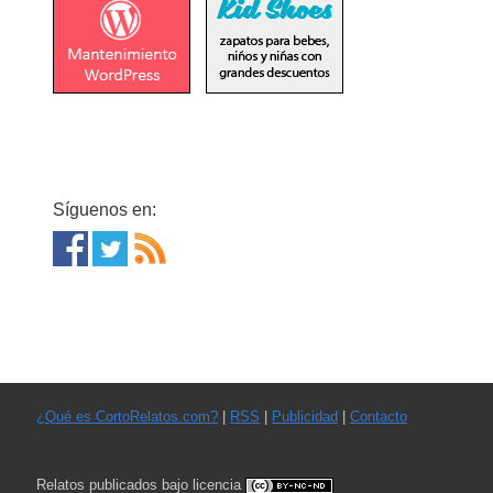
Síguenos en:
¿Qué es CortoRelatos.com?
|
RSS
|
Publicidad
|
Contacto
Relatos publicados bajo licencia