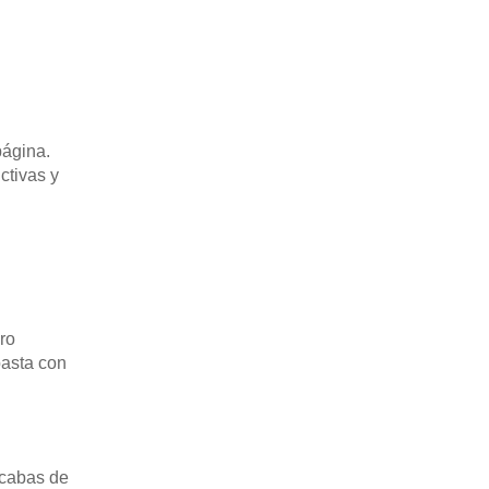
página.
ctivas y
ro
basta con
acabas de