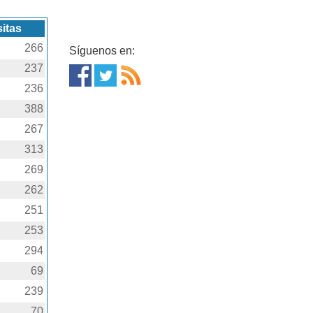
sitas
266
Síguenos en:
237
236
388
267
313
269
262
251
253
294
69
239
70