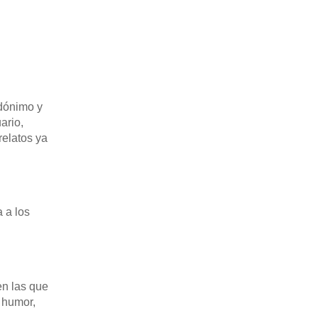
udónimo y
ario,
relatos ya
 a los
en las que
, humor,