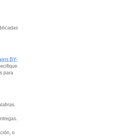
ublicadas
ons BY-
pecifique
as para
alabras.
ntregas.
ción, o