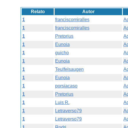
Relato
Autor
1
franciscomiralles
Ad
1
franciscomiralles
Ad
1
Pretorius
Ad
1
Eunoia
Ad
1
guicho
Ad
1
Eunoia
Ad
1
Teulfelsaugen
Ad
1
Eunoia
Ad
1
porsiacaso
Ad
1
Pretorius
Ad
1
Luis R.
Ad
1
Letraverso79
Ad
1
Letraverso79
Ad
1
Rodri
Ad