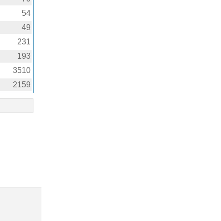
54
49
231
193
3510
2159