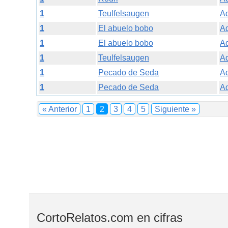
1
Teulfelsaugen
Ad
1
El abuelo bobo
Ad
1
El abuelo bobo
Ad
1
Teulfelsaugen
Ad
1
Pecado de Seda
Ad
1
Pecado de Seda
Ad
« Anterior
1
2
3
4
5
Siguiente »
CortoRelatos.com en cifras