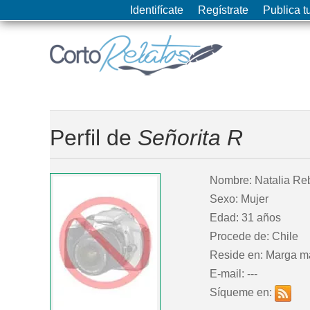
Identifícate
Regístrate
Publica tu
Perfil de
Señorita R
Nombre: Natalia Re
Sexo: Mujer
Edad: 31 años
Procede de: Chile
Reside en: Marga ma
E-mail: ---
Síqueme en: