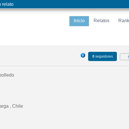
 relato
Inicio
Relatos
Rank
0
seguidores
bolledo
rga , Chile