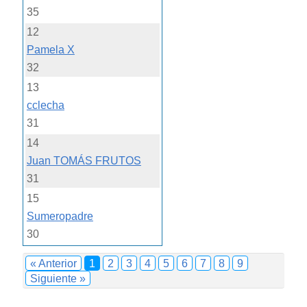
35
12
Pamela X
32
13
cclecha
31
14
Juan TOMÁS FRUTOS
31
15
Sumeropadre
30
« Anterior
1
2
3
4
5
6
7
8
9
Siguiente »