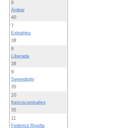
6
Ámbar
40
7
ExtraIntra
38
8
Liberada
38
9
Serendipity
35
10
franciscomiralles
35
11
Federico Rivolta