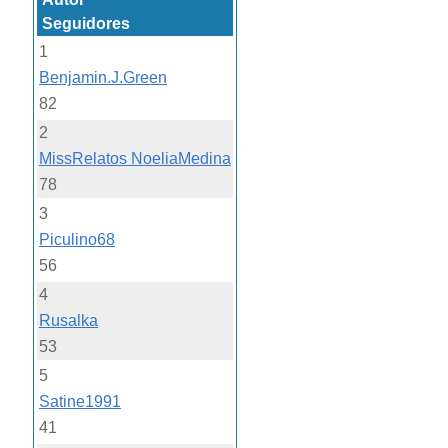
Seguidores
1
Benjamin.J.Green
82
2
MissRelatos NoeliaMedina
78
3
Piculino68
56
4
Rusalka
53
5
Satine1991
41