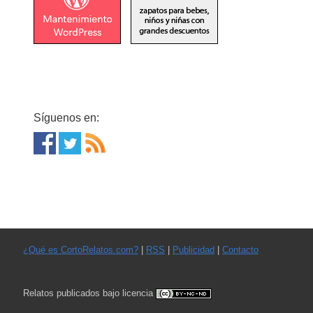
Síguenos en:
¿Qué es CortoRelatos.com?
|
RSS
|
Publicidad
|
Contacto
Relatos publicados bajo licencia