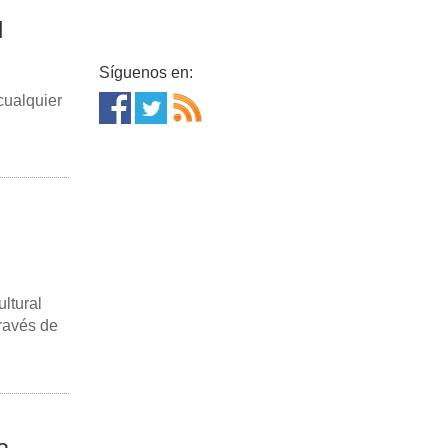
l
Síguenos en:
cualquier
ltural
través de
a