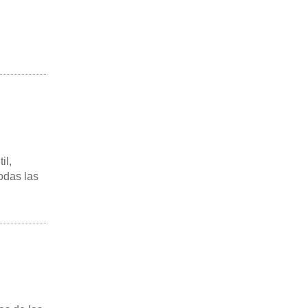
il,
odas las