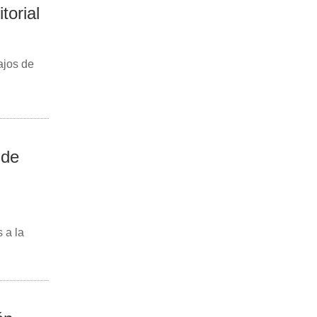
torial
ajos de
sde
 a la