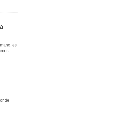
na
a mano, es
tamos
donde