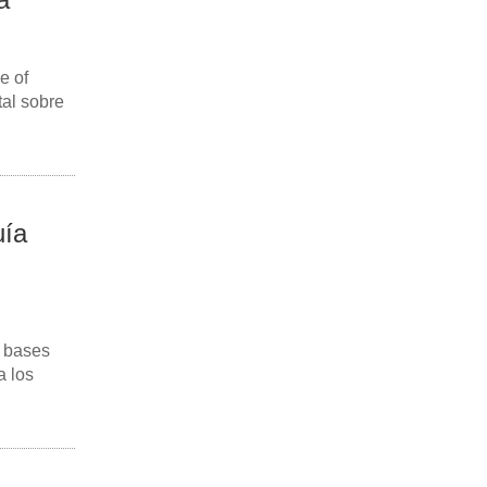
e of
tal sobre
uía
e bases
a los