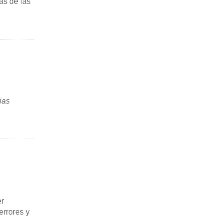
as de las
ias
er
errores y