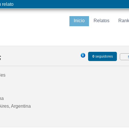
 relato
Inicio
Relatos
Rank
s
0
seguidores
les
na
ires, Argentina