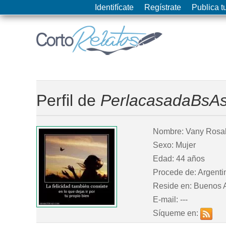
Identifícate
Regístrate
Publica tu
Perfil de
PerlacasadaBsA
Nombre: Vany Rosa
Sexo: Mujer
Edad: 44 años
Procede de: Argenti
Reside en: Buenos A
E-mail: ---
Síqueme en: