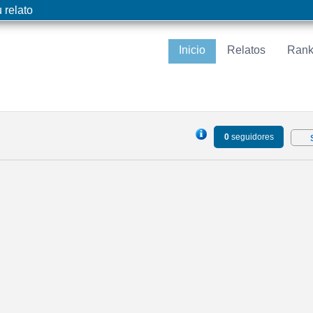
 relato
Inicio
Relatos
Rank
0
seguidores