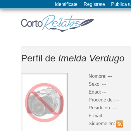
Identifícate
Regístrate
Publica tu
Perfil de
Imelda Verdugo
Nombre: ---
Sexo: ---
Edad: ---
Procede de: ---
Reside en: ---
E-mail: ---
Síqueme en: