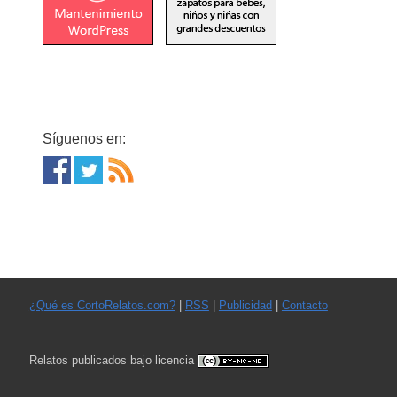
Síguenos en:
¿Qué es CortoRelatos.com?
|
RSS
|
Publicidad
|
Contacto
Relatos publicados bajo licencia