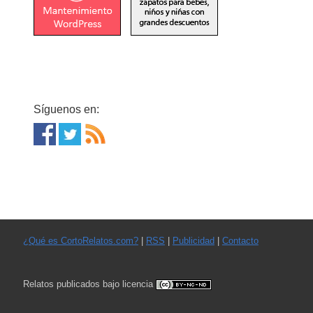
Síguenos en:
¿Qué es CortoRelatos.com?
|
RSS
|
Publicidad
|
Contacto
Relatos publicados bajo licencia