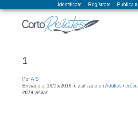
Identifícate
Regístrate
Publica tu
1
Por
A.S
Enviado el
16/05/2016
, clasificado en
Adultos / eróti
2078
visitas