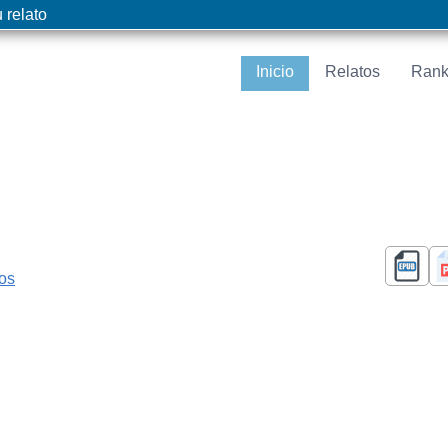
 relato
Inicio
Relatos
Rank
cos