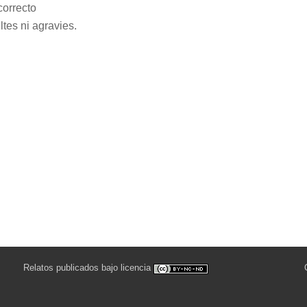
correcto
ltes ni agravies.
Relatos publicados bajo licencia