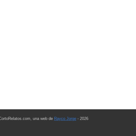
CortoRelatos.com, una web de
Rayco Jorge
- 2026