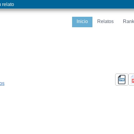
 relato
Inicio
Relatos
Rank
cos