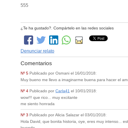
555
¿Te ha gustado?. Compártelo en las redes sociales
Denunciar relato
Comentarios
Nº 5
Publicado por
Osmani
el
16/01/2018
:
Muy bueno me llevo a imaginarme buena para hacer el am
Nº 4
Publicado por
Carla41
el
10/01/2018
:
wow!!! que rico... muy excitante
me siento honrada
Nº 3
Publicado por
Alicia Salazar
el
03/01/2018
:
Hola David, que bonita historia, oye, eres muy intenso... est
leyendo