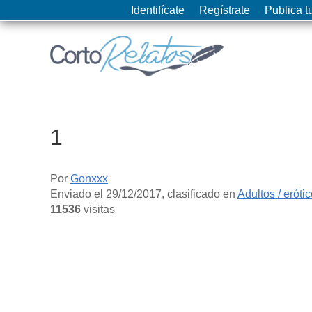
Identifícate
Regístrate
Publica tu
1
Por
Gonxxx
Enviado el
29/12/2017
, clasificado en
Adultos / eróti
11536
visitas