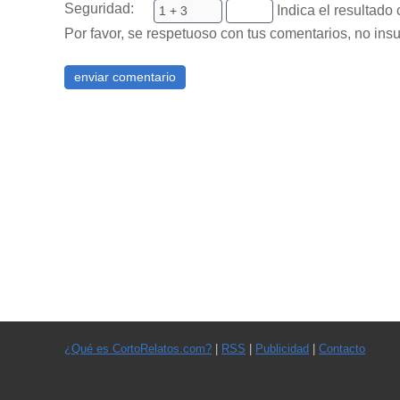
Seguridad:
Indica el resultado 
Por favor, se respetuoso con tus comentarios, no insu
¿Qué es CortoRelatos.com?
|
RSS
|
Publicidad
|
Contacto