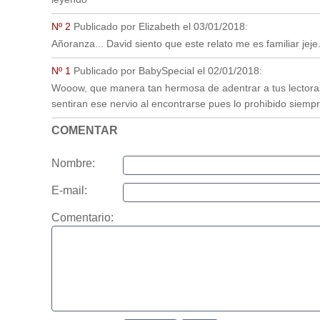
Nº 2
Publicado por
Elizabeth
el
03/01/2018
:
Añoranza... David siento que este relato me es familiar jeje
Nº 1
Publicado por
BabySpecial
el
02/01/2018
:
Wooow, que manera tan hermosa de adentrar a tus lectoras 
sentiran ese nervio al encontrarse pues lo prohibido siemp
COMENTAR
Nombre:
E-mail:
Comentario: