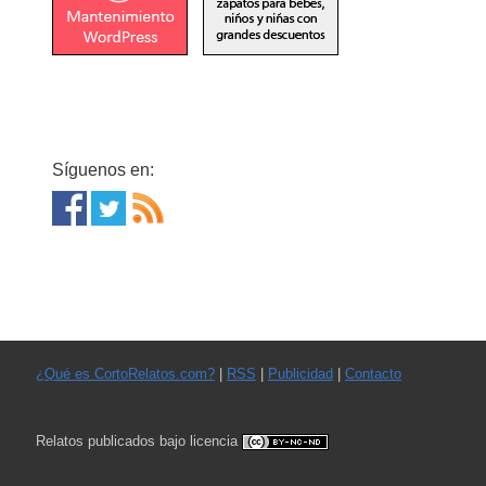
Síguenos en:
¿Qué es CortoRelatos.com?
|
RSS
|
Publicidad
|
Contacto
Relatos publicados bajo licencia