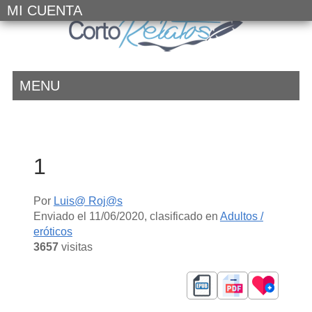
MI CUENTA
MENU
1
Por
Luis@ Roj@s
Enviado el
11/06/2020
, clasificado en
Adultos /
eróticos
3657
visitas