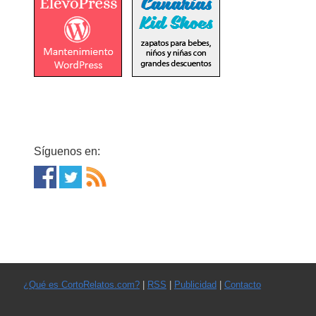
Síguenos en:
¿Qué es CortoRelatos.com?
|
RSS
|
Publicidad
|
Contacto