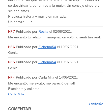
decirlo del ser que se le aparece: que su espiritualidad no
se desvirtuaría por unirse a la mujer. Un consejo sincero y
sin egoísmos.
Preciosa historia y muy bien narrada.
Un abrazo, Luz.
Nº 7
Publicado por
Rosita
el
02/08/2021
:
Me encantó tu relato, mi imaginación voló, lo sentí tan real.
Nº 6
Publicado por
Elchema54
el
10/07/2021
:
Genial
Nº 5
Publicado por
Elchema54
el
10/07/2021
:
Genial
Nº 4
Publicado por
Carla Mila
el
14/05/2021
:
Me encantó, me excitó, me pareció genial!
Excelente y caliente
Carla Mila
siguiente
COMENTAR