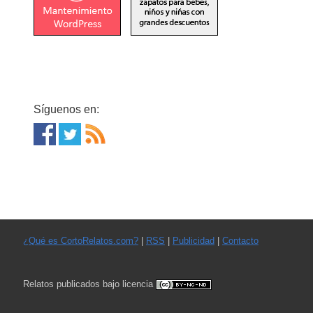
Síguenos en:
¿Qué es CortoRelatos.com?
|
RSS
|
Publicidad
|
Contacto
Relatos publicados bajo licencia