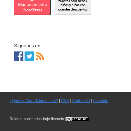
Síguenos en:
¿Qué es CortoRelatos.com?
|
RSS
|
Publicidad
|
Contacto
Relatos publicados bajo licencia