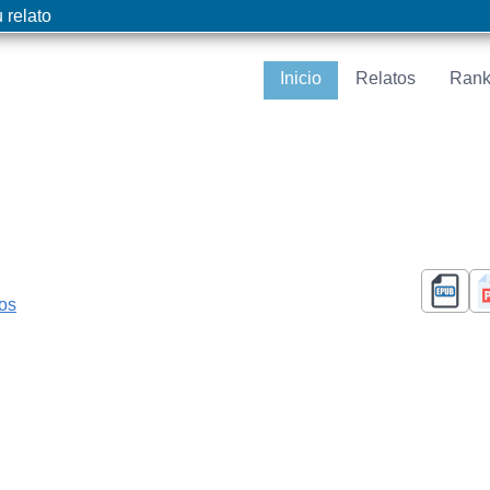
 relato
Inicio
Relatos
Rank
cos