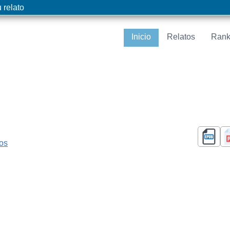
 relato
Inicio
Relatos
Rank
cos