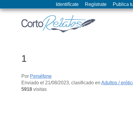
Identifícate
Regístrate
Publica tu
1
Por
Perséfone
Enviado el
21/08/2023
, clasificado en
Adultos / eróti
5918
visitas