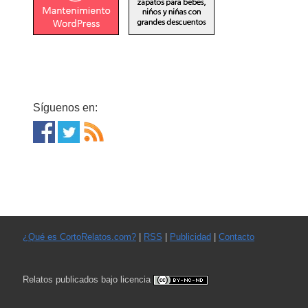
Síguenos en:
¿Qué es CortoRelatos.com?
|
RSS
|
Publicidad
|
Contacto
Relatos publicados bajo licencia