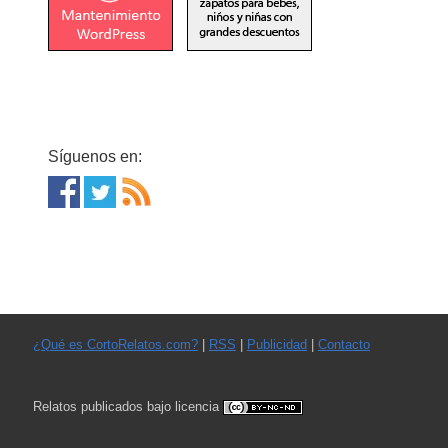
Síguenos en:
¿Qué es CortoRelatos.com?
|
RSS
|
Publicidad
|
Contacto
Relatos publicados bajo licencia