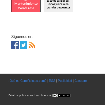
Síguenos en:
¿Qué es CortoRelatos.com?
|
RSS
|
Publicidad
|
Contacto
Relatos publicados bajo licencia