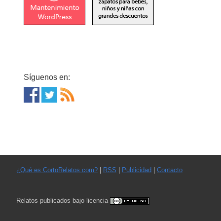
Síguenos en:
¿Qué es CortoRelatos.com?
|
RSS
|
Publicidad
|
Contacto
Relatos publicados bajo licencia