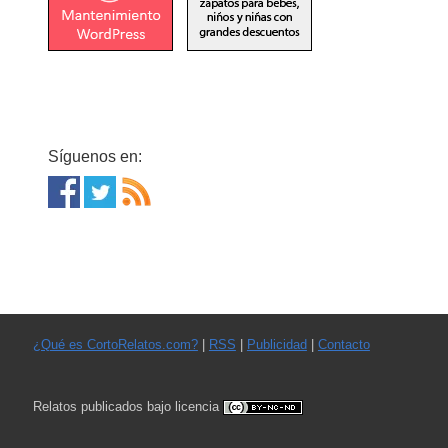
Síguenos en:
¿Qué es CortoRelatos.com?
|
RSS
|
Publicidad
|
Contacto
Relatos publicados bajo licencia