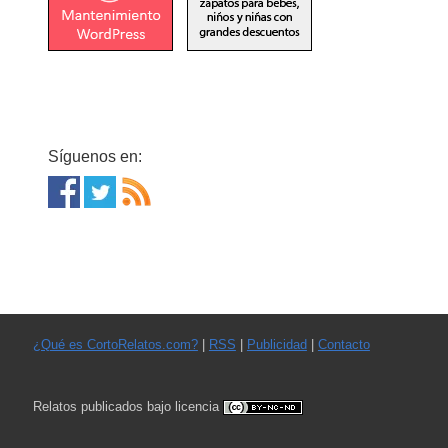
Síguenos en:
¿Qué es CortoRelatos.com?
|
RSS
|
Publicidad
|
Contacto
Relatos publicados bajo licencia