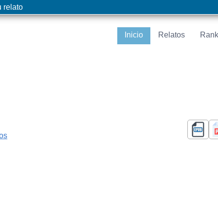
 relato
Inicio
Relatos
Rank
cos