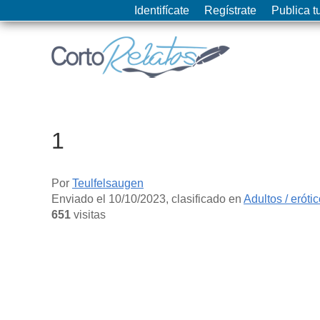
Identifícate
Regístrate
Publica tu
1
Por
Teulfelsaugen
Enviado el
10/10/2023
, clasificado en
Adultos / eróti
651
visitas