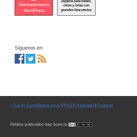
Síguenos en:
¿Qué es CortoRelatos.com?
|
RSS
|
Publicidad
|
Contacto
Relatos publicados bajo licencia