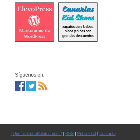
Síguenos en:
¿Qué es CortoRelatos.com?
|
RSS
|
Publicidad
|
Contacto