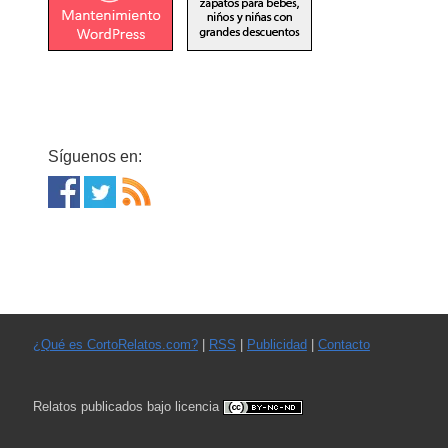
Síguenos en:
¿Qué es CortoRelatos.com?
|
RSS
|
Publicidad
|
Contacto
Relatos publicados bajo licencia