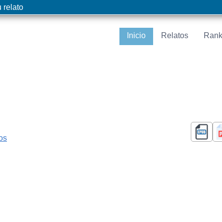
 relato
Inicio
Relatos
Rank
cos