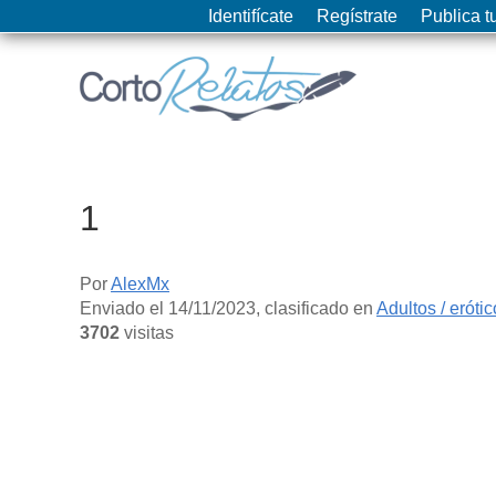
Identifícate
Regístrate
Publica tu
1
Por
AlexMx
Enviado el
14/11/2023
, clasificado en
Adultos / eróti
3702
visitas