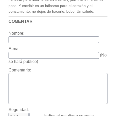
necesite para reiniciarse en soledad, pero cada día es un
paso. Y escribir es un bálsamo para el corazón y el
pensamiento, no dejes de hacerlo, Lobo. Un saludo.
COMENTAR
Nombre:
E-mail:
(No
se hará publico)
Comentario:
Seguridad:
Indica el resultado correcto