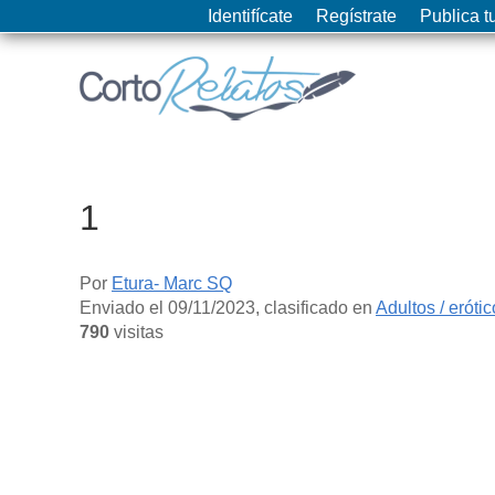
Identifícate
Regístrate
Publica tu
1
Por
Etura- Marc SQ
Enviado el
09/11/2023
, clasificado en
Adultos / eróti
790
visitas