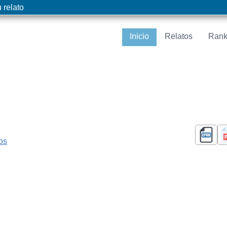
 relato
Inicio
Relatos
Rank
cos