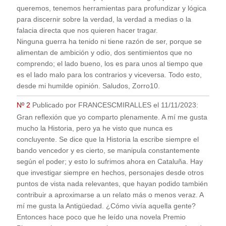
queremos, tenemos herramientas para profundizar y lógica
para discernir sobre la verdad, la verdad a medias o la
falacia directa que nos quieren hacer tragar.
Ninguna guerra ha tenido ni tiene razón de ser, porque se
alimentan de ambición y odio, dos sentimientos que no
comprendo; el lado bueno, los es para unos al tiempo que
es el lado malo para los contrarios y viceversa. Todo esto,
desde mi humilde opinión. Saludos, Zorro10.
Nº 2
Publicado por
FRANCESCMIRALLES
el
11/11/2023
:
Gran reflexión que yo comparto plenamente. A mí me gusta
mucho la Historia, pero ya he visto que nunca es
concluyente. Se dice que la Historia la escribe siempre el
bando vencedor y es cierto, se manipula constantemente
según el poder; y esto lo sufrimos ahora en Cataluña. Hay
que investigar siempre en hechos, personajes desde otros
puntos de vista nada relevantes, que hayan podido también
contribuir a aproximarse a un relato más o menos veraz. A
mí me gusta la Antigüedad. ¿Cómo vivía aquella gente?
Entonces hace poco que he leído una novela Premio