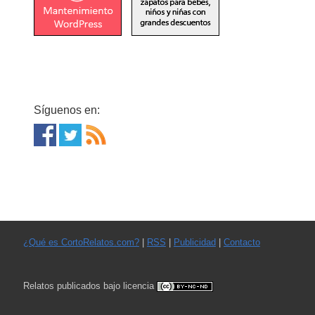
Síguenos en:
¿Qué es CortoRelatos.com?
|
RSS
|
Publicidad
|
Contacto
Relatos publicados bajo licencia