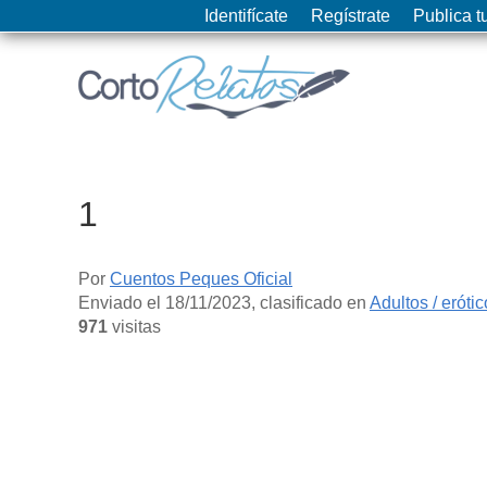
Identifícate
Regístrate
Publica tu
1
Por
Cuentos Peques Oficial
Enviado el
18/11/2023
, clasificado en
Adultos / eróti
971
visitas