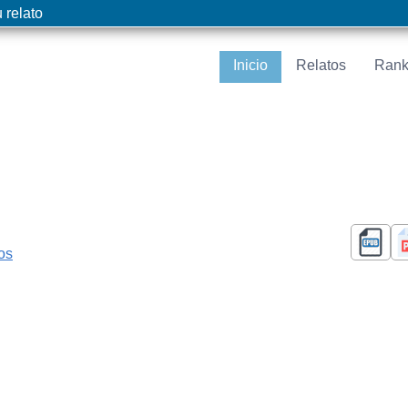
 relato
Inicio
Relatos
Rank
cos