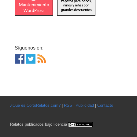
Síguenos en:
¿Qué es CortoRelatos.com?
|
RSS
|
Publicidad
|
Contacto
Relatos publicados bajo licencia