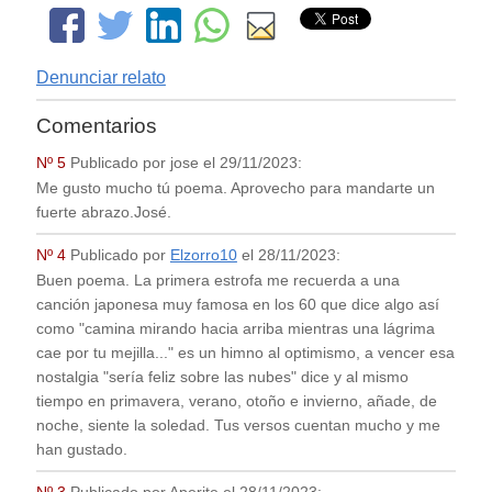
Denunciar relato
Comentarios
Nº 5
Publicado por
jose
el
29/11/2023
:
Me gusto mucho tú poema. Aprovecho para mandarte un
fuerte abrazo.José.
Nº 4
Publicado por
Elzorro10
el
28/11/2023
:
Buen poema. La primera estrofa me recuerda a una
canción japonesa muy famosa en los 60 que dice algo así
como "camina mirando hacia arriba mientras una lágrima
cae por tu mejilla..." es un himno al optimismo, a vencer esa
nostalgia "sería feliz sobre las nubes" dice y al mismo
tiempo en primavera, verano, otoño e invierno, añade, de
noche, siente la soledad. Tus versos cuentan mucho y me
han gustado.
Nº 3