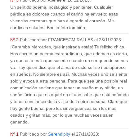
Publicado por
Aperite
el
28/11/2023
:
Un sentido poema, nostálgico y penitente. Cualquier
pérdida es dolorosa cuando el cariño ha envuelto esas
vivencias cercanas que han alegrado al corazón. Mis
cordiales saludos. Bonita foto también.
Nº 2
Publicado por
FRANCESCMIRALLES
el
28/11/2023
:
¡Caramba Mercedes, que inspirada estás! Te felicito chica.
Has escrito un poema extraordinario, que ademas es cierto,
ya que esto es lo que sucede cuando un ser querido se nos
va. Hay quien dice que el alma de este ser se nos aparece
en sueños. No siempre es así. Muchas veces uno se siente
solo y evoca a esta persona. Para que sea una posible real
comunicación se tiene que tener un sueño muy nítido; un
sueño lúcido que es aquel en el uno sabe que está soñando
y tener constancia de la visita de la otra persona. Claro que
hay gente buena, pero los sinvergüenzas son los más
osados y gritan más, por lo que muchas veces salen
ganando.
Nº 1
Publicado por
Serendipity
el
27/11/2023
: