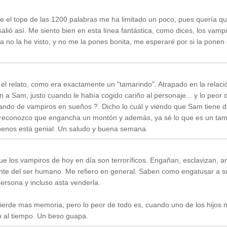
 el tope de las 1200 palabras me ha limitado un poco, pues quería qu
lió así. Me siento bien en esta línea fantástica, como dices, los vamp
a no la he visto, y no me la pones bonita, me esperaré por si la ponen e
l relato, como era exactamente un "tamarindo". Atrapado en la relaci
 a Sam, justo cuando le había cogido cariño al personaje... y lo peor 
pando de vampiros en sueños ?. Dicho lo cuál y viendo que Sam tiene dif
to, reconozco que engancha un montón y además, ya sé lo que es un tam
buenos está genial. Un saludo y buena semana.
e los vampiros de hoy en día son terroríficos. Engañan, esclavizan, a
nte del ser humano. Me refiero en general. Saben como engatusar a s
ersona y incluso asta venderla.
pierde mas memoria, pero lo peor de todo es, cuando uno de los hijos 
o al tiempo. Un beso guapa.