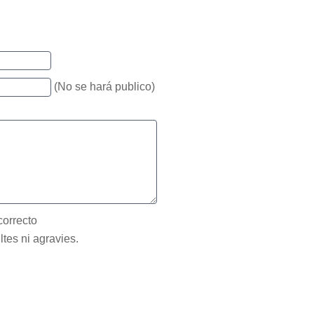
(No se hará publico)
correcto
ltes ni agravies.