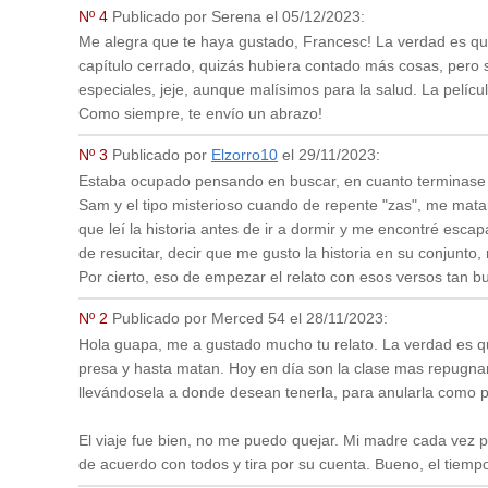
Nº 4
Publicado por
Serena
el
05/12/2023
:
Me alegra que te haya gustado, Francesc! La verdad es que
capítulo cerrado, quizás hubiera contado más cosas, pero sa
especiales, jeje, aunque malísimos para la salud. La películ
Como siempre, te envío un abrazo!
Nº 3
Publicado por
Elzorro10
el
29/11/2023
:
Estaba ocupado pensando en buscar, en cuanto terminase e
Sam y el tipo misterioso cuando de repente "zas", me matan
que leí la historia antes de ir a dormir y me encontré esca
de resucitar, decir que me gusto la historia en su conjun
Por cierto, eso de empezar el relato con esos versos tan 
Nº 2
Publicado por
Merced 54
el
28/11/2023
:
Hola guapa, me a gustado mucho tu relato. La verdad es qu
presa y hasta matan. Hoy en día son la clase mas repugna
llevándosela a donde desean tenerla, para anularla como p
El viaje fue bien, no me puedo quejar. Mi madre cada vez 
de acuerdo con todos y tira por su cuenta. Bueno, el tiemp