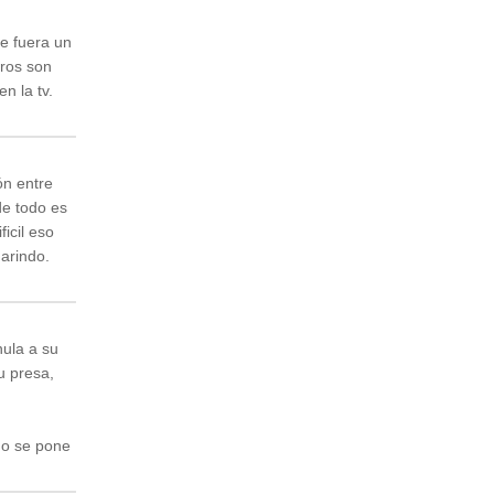
e fuera un
iros son
n la tv.
ón entre
de todo es
icil eso
arindo.
nula a su
u presa,
no se pone