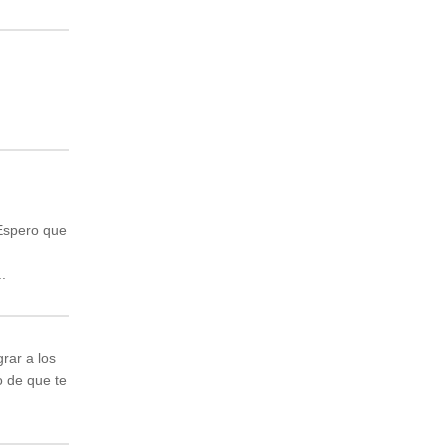
 Espero que
.
rar a los
o de que te