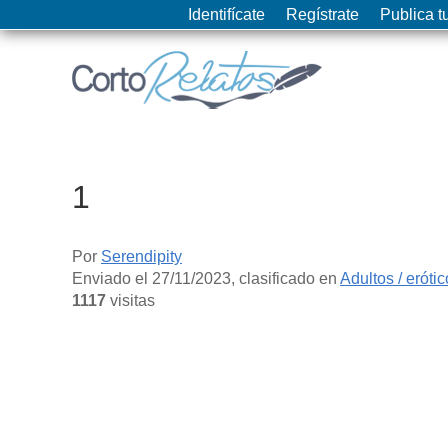
Identifícate
Regístrate
Publica tu
1
Por
Serendipity
Enviado el
27/11/2023
, clasificado en
Adultos / eróti
1117
visitas