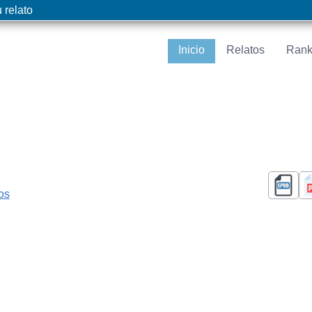
 relato
Inicio
Relatos
Rank
cos