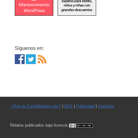
Síguenos en:
¿Qué es CortoRelatos.com?
|
RSS
|
Publicidad
|
Contacto
Relatos publicados bajo licencia