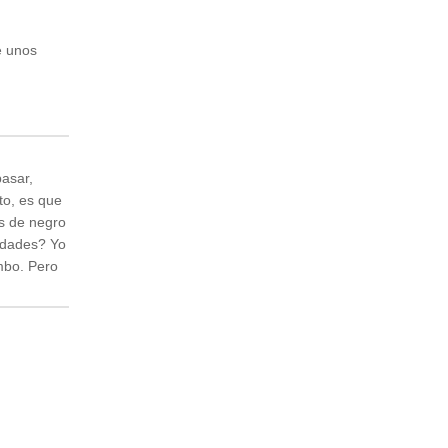
e unos
pasar,
to, es que
s de negro
vidades? Yo
mbo. Pero