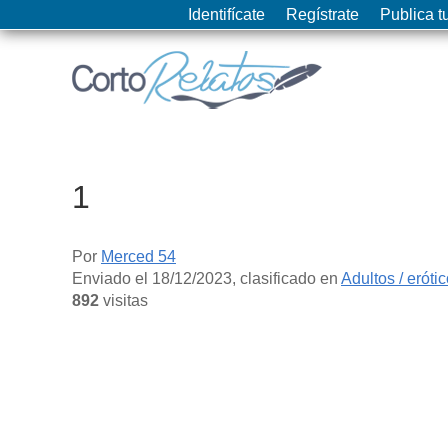
Identifícate
Regístrate
Publica tu
1
Por
Merced 54
Enviado el
18/12/2023
, clasificado en
Adultos / eróti
892
visitas