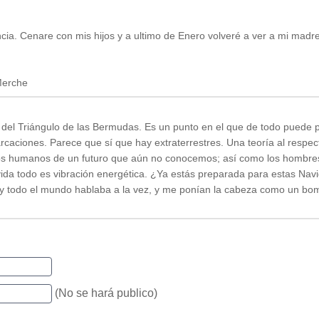
encia. Cenare con mis hijos y a ultimo de Enero volveré a ver a mi madr
 Merche
 del Triángulo de las Bermudas. Es un punto en el que de todo puede 
caciones. Parece que sí que hay extraterrestres. Una teoría al respec
s humanos de un futuro que aún no conocemos; así como los hombre
ida todo es vibración energética. ¿Ya estás preparada para estas Na
er, y todo el mundo hablaba a la vez, y me ponían la cabeza como un bo
(No se hará publico)