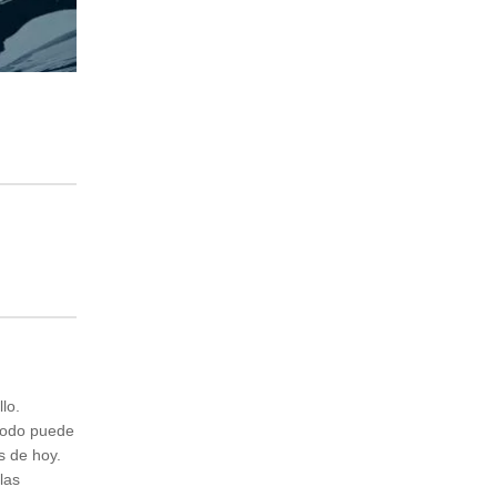
lo.
 todo puede
s de hoy.
las