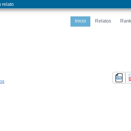
 relato
Inicio
Relatos
Rank
cos