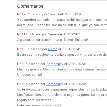
Comentarios
Nº 12
Publicado por
Serena
el
04/09/2024
:
Y recuerden que solo me gusta recibir halagos a mi escrit
del mundo . Todos los que no opinan igual que yo son unos 
Nº 11
Publicado por
Serena
el
16/01/2024
:
Agradecida por tu comentario, Nemo. Ssludos!
Nº 10
Publicado por
Nemo
el
15/01/2024
:
Es un poema realmente bonito y sensual y no por breve d
Nº 9
Publicado por
Serendipity
el
30/12/2023
:
Muchas gracias, Merche! Que tengas unas buenas fiestas y
Un beso, bonita!
Nº 8
Publicado por
Serendipity
el
30/12/2023
:
Si, Francesc, a veces esperamos imposibles, otras, la solu
Las fiestas bien... ahora viene la segunda parte. Lo mejor d
regalo para los demás.
Feliz año nuevo y un abrazo!