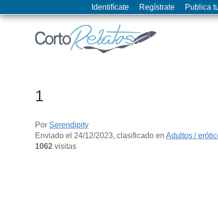
Identifícate
Regístrate
Publica tu
1
Por
Serendipity
Enviado el
24/12/2023
, clasificado en
Adultos / eróti
1062
visitas