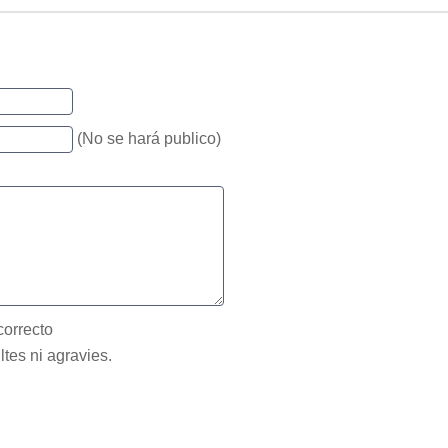
(No se hará publico)
correcto
ltes ni agravies.