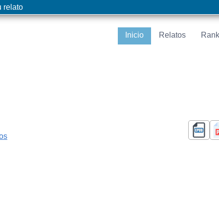
 relato
Inicio
Relatos
Rank
cos