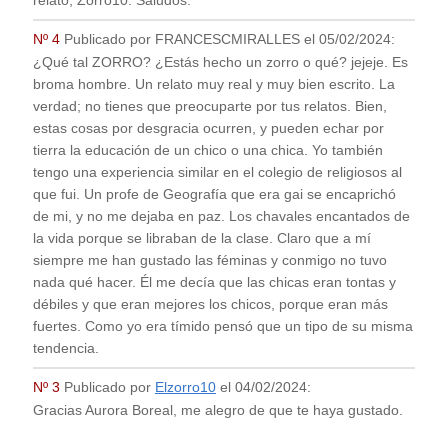
relato, Zorro10. Saludos.
Nº 4
Publicado por
FRANCESCMIRALLES
el
05/02/2024
:
¿Qué tal ZORRO? ¿Estás hecho un zorro o qué? jejeje. Es
broma hombre. Un relato muy real y muy bien escrito. La
verdad; no tienes que preocuparte por tus relatos. Bien,
estas cosas por desgracia ocurren, y pueden echar por
tierra la educación de un chico o una chica. Yo también
tengo una experiencia similar en el colegio de religiosos al
que fui. Un profe de Geografía que era gai se encaprichó
de mi, y no me dejaba en paz. Los chavales encantados de
la vida porque se libraban de la clase. Claro que a mí
siempre me han gustado las féminas y conmigo no tuvo
nada qué hacer. Él me decía que las chicas eran tontas y
débiles y que eran mejores los chicos, porque eran más
fuertes. Como yo era tímido pensó que un tipo de su misma
tendencia.
Nº 3
Publicado por
Elzorro10
el
04/02/2024
:
Gracias Aurora Boreal, me alegro de que te haya gustado.