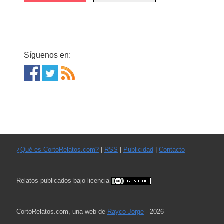
Síguenos en:
¿Qué es CortoRelatos.com?
|
RSS
|
Publicidad
|
Contacto
Relatos publicados bajo licencia
CortoRelatos.com, una web de
Rayco Jorge
- 2026