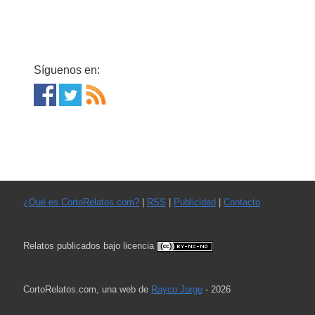
Síguenos en:
¿Qué es CortoRelatos.com?
|
RSS
|
Publicidad
|
Contacto
Relatos publicados bajo licencia
CortoRelatos.com, una web de
Rayco Jorge
- 2026