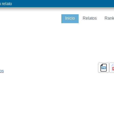
 relato
Inicio
Relatos
Rank
cos