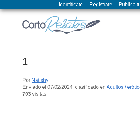
Identifícate
Regístrate
Publica tu
1
Por
Natishy
Enviado el
07/02/2024
, clasificado en
Adultos / eróti
703
visitas