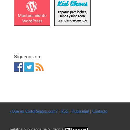
Síguenos en:
¿Qué es CortoRelatos.com?
|
RSS
|
Publicidad
|
Contacto
Relatos publicados bajo licencia