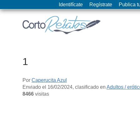
Identifícate
Regístrate
Publica tu
1
Por
Caperucita Azul
Enviado el
16/02/2024
, clasificado en
Adultos / eróti
8466
visitas