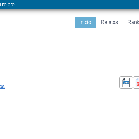
 relato
Inicio
Relatos
Rank
cos