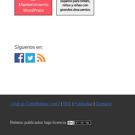
Síguenos en:
¿Qué es CortoRelatos.com?
|
RSS
|
Publicidad
|
Contacto
Relatos publicados bajo licencia