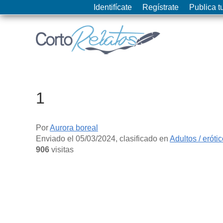
Identifícate
Regístrate
Publica tu
1
Por
Aurora boreal
Enviado el
05/03/2024
, clasificado en
Adultos / eróti
906
visitas