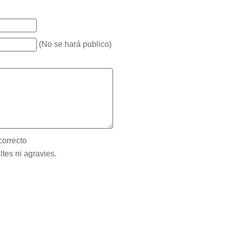
(No se hará publico)
correcto
ltes ni agravies.