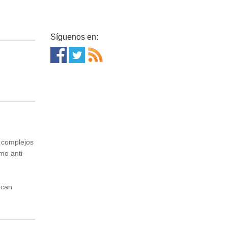
Síguenos en:
, complejos
mo anti-
zcan