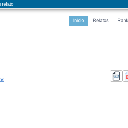
 relato
Inicio
Relatos
Rank
cos