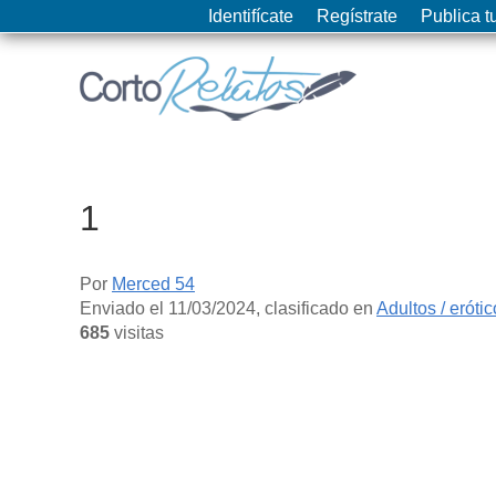
Identifícate
Regístrate
Publica tu
1
Por
Merced 54
Enviado el
11/03/2024
, clasificado en
Adultos / eróti
685
visitas