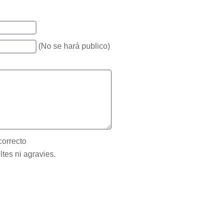
(No se hará publico)
correcto
ltes ni agravies.