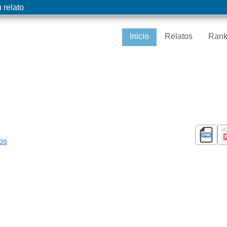
 relato
Inicio
Relatos
Rank
cos