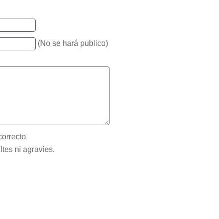
(No se hará publico)
correcto
ltes ni agravies.