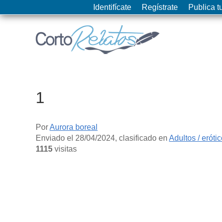
Identifícate
Regístrate
Publica tu
1
Por
Aurora boreal
Enviado el
28/04/2024
, clasificado en
Adultos / eróti
1115
visitas