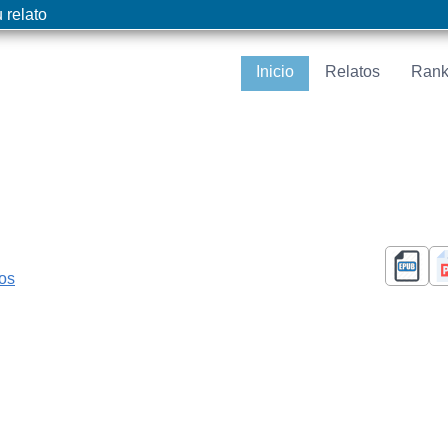
 relato
Inicio
Relatos
Rank
cos