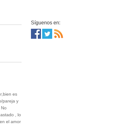
Síguenos en:
r,bien es
o/pareja y
. No
astado , lo
 en el amor