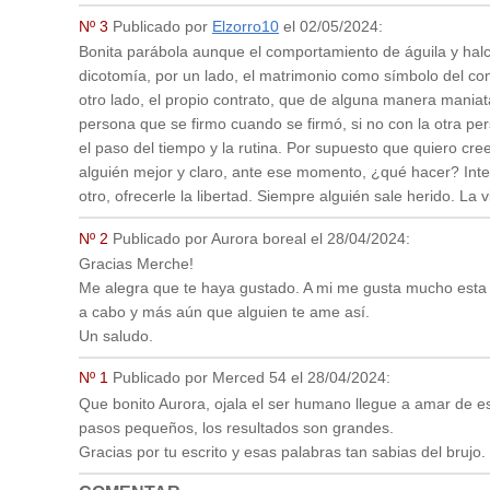
Nº 3
Publicado por
Elzorro10
el
02/05/2024
:
Bonita parábola aunque el comportamiento de águila y halc
dicotomía, por un lado, el matrimonio como símbolo del compr
otro lado, el propio contrato, que de alguna manera maniat
persona que se firmo cuando se firmó, si no con la otra pe
el paso del tiempo y la rutina. Por supuesto que quiero cree
alguién mejor y claro, ante ese momento, ¿qué hacer? Inte
otro, ofrecerle la libertad. Siempre alguién sale herido. La 
Nº 2
Publicado por
Aurora boreal
el
28/04/2024
:
Gracias Merche!
Me alegra que te haya gustado. A mi me gusta mucho esta l
a cabo y más aún que alguien te ame así.
Un saludo.
Nº 1
Publicado por
Merced 54
el
28/04/2024
:
Que bonito Aurora, ojala el ser humano llegue a amar de e
pasos pequeños, los resultados son grandes.
Gracias por tu escrito y esas palabras tan sabias del bru