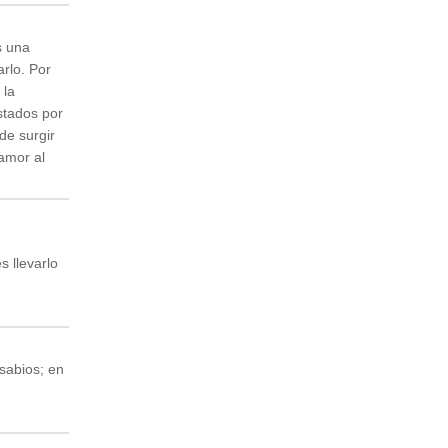
s una
arlo. Por
 la
stados por
de surgir
amor al
 llevarlo
sabios; en