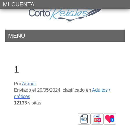
MI CUENTA
MENU
1
Por
Arandi
Enviado el
20/05/2024
, clasificado en
Adultos /
eróticos
12133
visitas